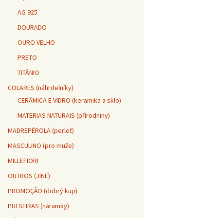
AG 925
DOURADO
OURO VELHO
PRETO
TITÂNIO
COLARES (náhrdelníky)
CERÂMICA E VIDRO (keramika a sklo)
MATERIAS NATURAIS (přírodniny)
MADREPÉROLA (perleť)
MASCULINO (pro muže)
MILLEFIORI
OUTROS (JINÉ)
PROMOÇÃO (dobrý kup)
PULSEIRAS (náramky)