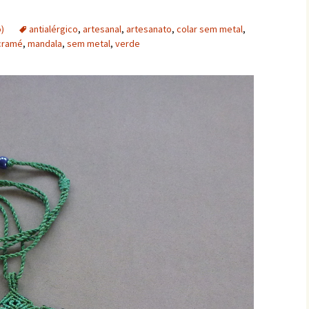
)
antialérgico
,
artesanal
,
artesanato
,
colar sem metal
,
cramé
,
mandala
,
sem metal
,
verde