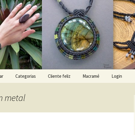
x
ar
Categorias
Cliente feliz
Macramé
Login
m metal