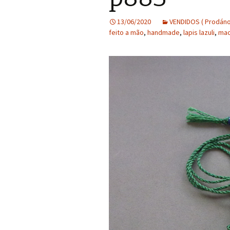
13/06/2020
VENDIDOS ( Prodáno
feito a mão
,
handmade
,
lapis lazuli
,
ma