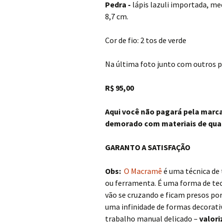
Pedra -
lápis lazuli importada, me
8,7 cm.
Cor de fio: 2 tos de verde
Na última foto junto com outros 
R$ 95,00
Aqui você não pagará pela marc
demorado com materiais de qua
GARANTO A SATISFAÇÃO
Obs:
O Macramê
é uma técnica de 
ou ferramenta. É uma forma de te
vão se cruzando e ficam presos po
uma infinidade de formas decorati
trabalho manual delicado –
valori