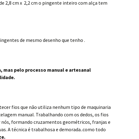
de 2,8 cm x 2,2 cm o pingente inteiro com alça tem
pingentes de mesmo desenho que tenho .
a, mas pelo processo manual e artesanal
lidade.
tecer fios que não utiliza nenhum tipo de maquinaria
celagem manual. Trabalhando com os dedos, os fios
r nós, formando cruzamentos geométricos, franjas e
vas. A técnica é trabalhosa e demorada..como todo
ze.