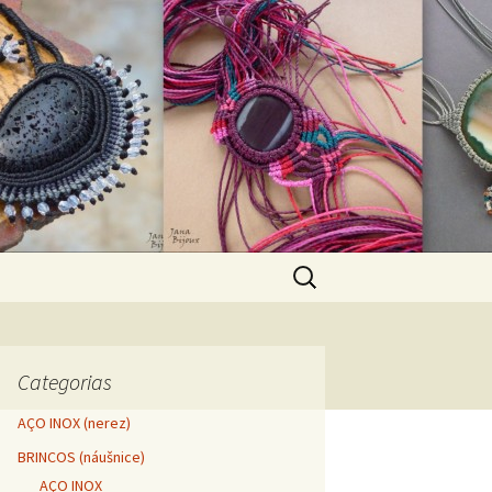
Pesquisar
por:
Categorias
AÇO INOX (nerez)
BRINCOS (náušnice)
AÇO INOX