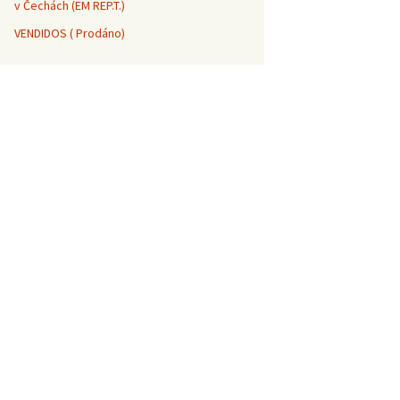
v Čechách (EM REP.T.)
VENDIDOS ( Prodáno)