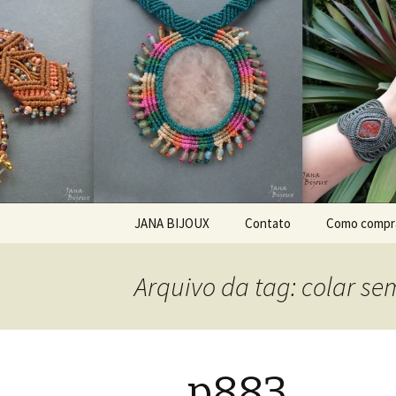
Bijuteria artesanal
Jana Bijou
Pular para o conteúdo
JANA BIJOUX
Contato
Como compr
ABOUT ME
Arquivo da tag: colar se
O MNĚ
KDE KOUPIT?
p883
JAK ZACHÁZET SE
ŠPERKEM ZE SEMÍNEK?