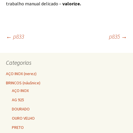
trabalho manual delicado –
valorize.
←
p833
p835
→
Navegação do post
Categorias
AÇO INOX (nerez)
BRINCOS (náušnice)
AÇO INOX
AG 925
DOURADO
OURO VELHO
PRETO