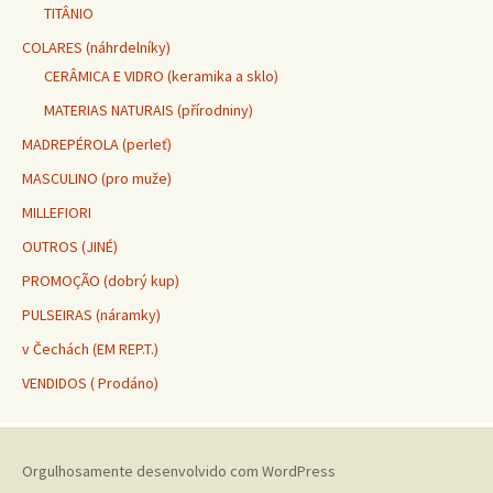
TITÂNIO
COLARES (náhrdelníky)
CERÂMICA E VIDRO (keramika a sklo)
MATERIAS NATURAIS (přírodniny)
MADREPÉROLA (perleť)
MASCULINO (pro muže)
MILLEFIORI
OUTROS (JINÉ)
PROMOÇÃO (dobrý kup)
PULSEIRAS (náramky)
v Čechách (EM REP.T.)
VENDIDOS ( Prodáno)
Orgulhosamente desenvolvido com WordPress