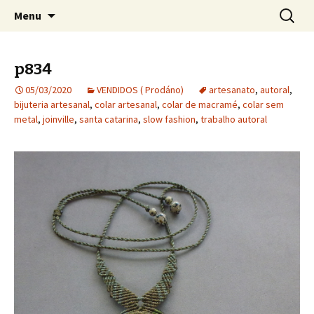
Bijuteria artesanal
Pular para o conteúdo
Pesquis
Jana Bijoux
Menu
por:
p834
05/03/2020
VENDIDOS ( Prodáno)
artesanato
,
autoral
,
bijuteria artesanal
,
colar artesanal
,
colar de macramé
,
colar sem
metal
,
joinville
,
santa catarina
,
slow fashion
,
trabalho autoral