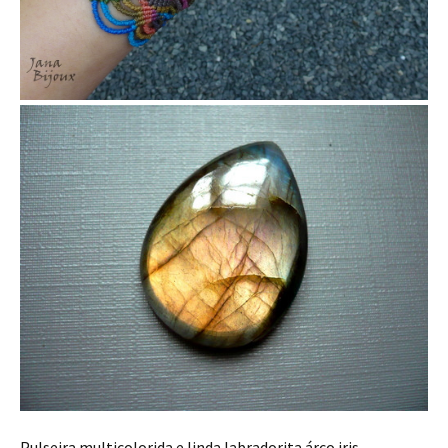
Pulseira multicolorida e linda labradorita árco iris,