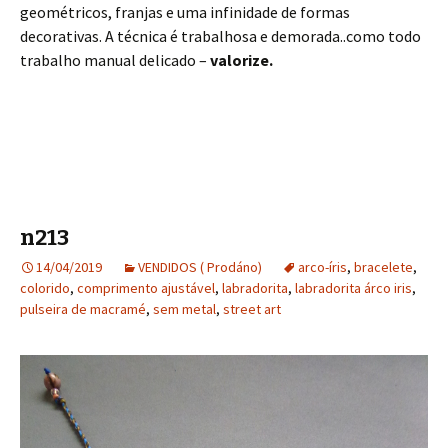
geométricos, franjas e uma infinidade de formas
decorativas. A técnica é trabalhosa e demorada..como todo
trabalho manual delicado –
valorize.
n213
14/04/2019
VENDIDOS ( Prodáno)
arco-íris
,
bracelete
,
colorido
,
comprimento ajustável
,
labradorita
,
labradorita árco iris
,
pulseira de macramé
,
sem metal
,
street art