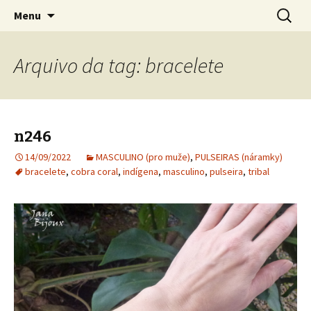
Bijuteria artesanal
Pular para o conteúdo
Pesquis
Jana Bijoux
Menu
por:
Arquivo da tag: bracelete
n246
14/09/2022
MASCULINO (pro muže)
,
PULSEIRAS (náramky)
bracelete
,
cobra coral
,
indígena
,
masculino
,
pulseira
,
tribal