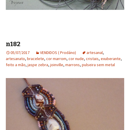
n182
05/07/2017
VENDIDOS ( Prodáno)
artesanal
,
artesanato
,
bracelete
,
cor marrom
,
cor nude
,
cristais
,
exuberante
,
feito a mão
,
jaspe zebra
,
joinville
,
marrons
,
pulseira sem metal