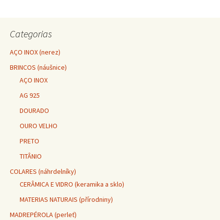
Navegação do post
Categorias
AÇO INOX (nerez)
BRINCOS (náušnice)
AÇO INOX
AG 925
DOURADO
OURO VELHO
PRETO
TITÂNIO
COLARES (náhrdelníky)
CERÂMICA E VIDRO (keramika a sklo)
MATERIAS NATURAIS (přírodniny)
MADREPÉROLA (perleť)