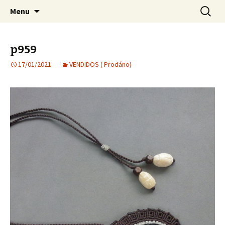
Bijuteria artesanal
Pular para o conteúdo
Pesquis
Jana Bijoux
Menu
por:
p959
17/01/2021
VENDIDOS ( Prodáno)