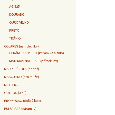
AG 925
DOURADO
OURO VELHO
PRETO
TITÂNIO
COLARES (náhrdelníky)
CERÂMICA E VIDRO (keramika a sklo)
MATERIAS NATURAIS (přírodniny)
MADREPÉROLA (perleť)
MASCULINO (pro muže)
MILLEFIORI
OUTROS (JINÉ)
PROMOÇÃO (dobrý kup)
PULSEIRAS (náramky)