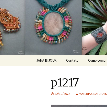
Bijuteria artesanal
Jana Bijou
Pular para o conteúdo
JANA BIJOUX
Contato
Como compr
ABOUT ME
p1217
O MNĚ
KDE KOUPIT?
12/12/2024
MATERIAS NATURAIS 
JAK ZACHÁZET SE
ŠPERKEM ZE SEMÍNEK?