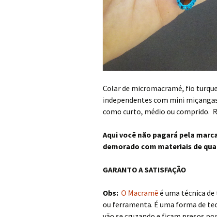
Colar de micromacramé, fio turqu
independentes com mini miçangas,
como curto, médio ou comprido. R
Aqui você não pagará pela marc
demorado com materiais de qua
GARANTO A SATISFAÇÃO
Obs:
O Macramê
é uma técnica de 
ou ferramenta. É uma forma de te
vão se cruzando e ficam presos po