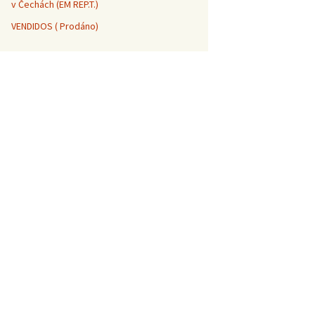
v Čechách (EM REP.T.)
VENDIDOS ( Prodáno)