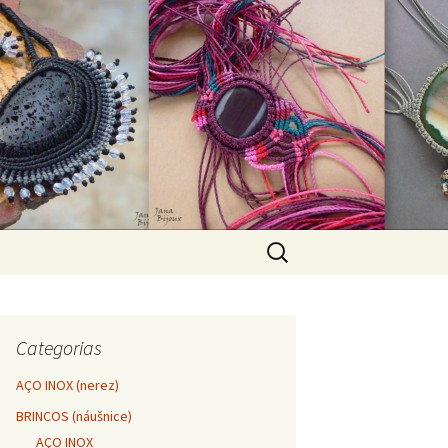
Pesquisar
por:
Categorias
AÇO INOX (nerez)
BRINCOS (náušnice)
AÇO INOX