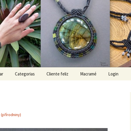
x
ar
Categorias
Cliente feliz
Macramé
Login
(přírodniny)