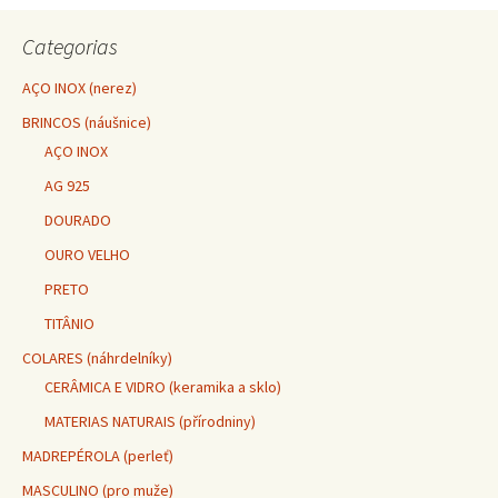
Navegação do post
Categorias
AÇO INOX (nerez)
BRINCOS (náušnice)
AÇO INOX
AG 925
DOURADO
OURO VELHO
PRETO
TITÂNIO
COLARES (náhrdelníky)
CERÂMICA E VIDRO (keramika a sklo)
MATERIAS NATURAIS (přírodniny)
MADREPÉROLA (perleť)
MASCULINO (pro muže)