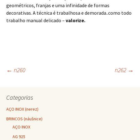
geométricos, franjas e uma infinidade de formas
decorativas. A técnica é trabalhosa e demorada..como todo
trabalho manual delicado –
valorize.
←
n260
n262
→
Navegação do post
Categorias
AÇO INOX (nerez)
BRINCOS (náušnice)
AÇO INOX
AG 925