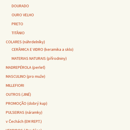
DOURADO
OURO VELHO
PRETO
TITÂNIO
COLARES (náhrdelníky)
CERÂMICA E VIDRO (keramika a sklo)
MATERIAS NATURAIS (přírodniny)
MADREPÉROLA (perleť)
MASCULINO (pro muže)
MILLEFIORI
OUTROS (JINÉ)
PROMOÇÃO (dobrý kup)
PULSEIRAS (náramky)
v Čechách (EM REP.T.)