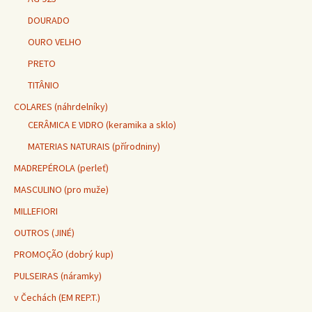
DOURADO
OURO VELHO
PRETO
TITÂNIO
COLARES (náhrdelníky)
CERÂMICA E VIDRO (keramika a sklo)
MATERIAS NATURAIS (přírodniny)
MADREPÉROLA (perleť)
MASCULINO (pro muže)
MILLEFIORI
OUTROS (JINÉ)
PROMOÇÃO (dobrý kup)
PULSEIRAS (náramky)
v Čechách (EM REP.T.)