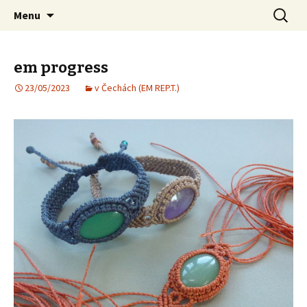
Bijuteria artesanal
Pular para o conteúdo
Pesquis
Jana Bijoux
Menu
por:
em progress
23/05/2023
v Čechách (EM REP.T.)