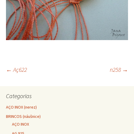
←
Aç622
n258
→
Navegação do post
Categorias
AÇO INOX (nerez)
BRINCOS (náušnice)
AÇO INOX
AG 925