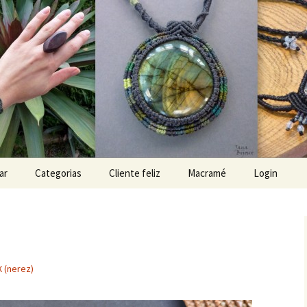
x
ar
Categorias
Cliente feliz
Macramé
Login
 (nerez)