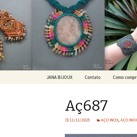
Bijuteria artesanal
Jana Bijou
Pular para o conteúdo
JANA BIJOUX
Contato
Como compr
ABOUT ME
Aç687
O MNĚ
KDE KOUPIT?
11/11/2025
AÇO INOX
,
AÇO INOX
JAK ZACHÁZET SE
ŠPERKEM ZE SEMÍNEK?