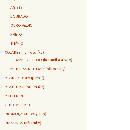
AG 925
DOURADO
OURO VELHO
PRETO
TITÂNIO
COLARES (náhrdelníky)
CERÂMICA E VIDRO (keramika a sklo)
MATERIAS NATURAIS (přírodniny)
MADREPÉROLA (perleť)
MASCULINO (pro muže)
MILLEFIORI
OUTROS (JINÉ)
PROMOÇÃO (dobrý kup)
PULSEIRAS (náramky)