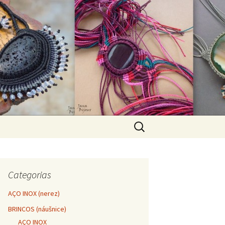
Pesquisar
por:
Categorias
AÇO INOX (nerez)
BRINCOS (náušnice)
AÇO INOX