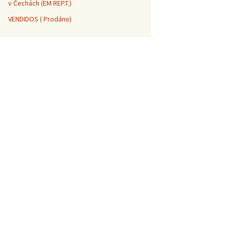
v Čechách (EM REP.T.)
VENDIDOS ( Prodáno)