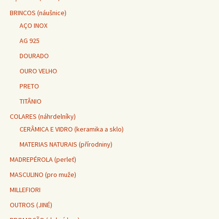
BRINCOS (náušnice)
AÇO INOX
AG 925
DOURADO
OURO VELHO
PRETO
TITÂNIO
COLARES (náhrdelníky)
CERÂMICA E VIDRO (keramika a sklo)
MATERIAS NATURAIS (přírodniny)
MADREPÉROLA (perleť)
MASCULINO (pro muže)
MILLEFIORI
OUTROS (JINÉ)