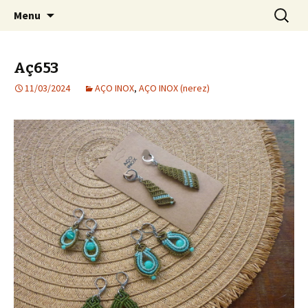
Bijuteria artesanal
Pular para o conteúdo
Pesquis
Jana Bijoux
Menu
por:
Aç653
11/03/2024
AÇO INOX
,
AÇO INOX (nerez)