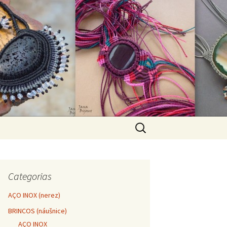
Pesquisar
por:
Categorias
AÇO INOX (nerez)
BRINCOS (náušnice)
AÇO INOX