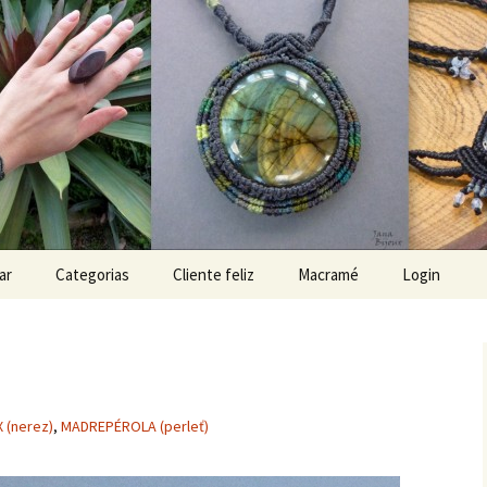
x
ar
Categorias
Cliente feliz
Macramé
Login
 (nerez)
,
MADREPÉROLA (perleť)