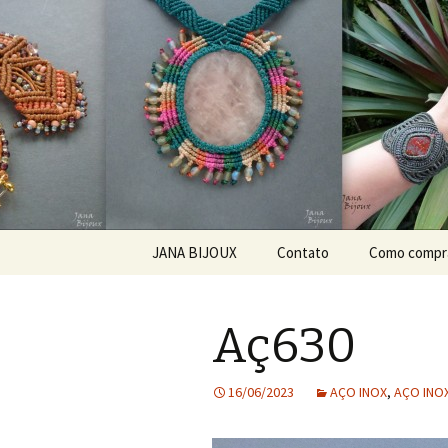
Bijuteria artesanal
Jana Bijou
Pular para o conteúdo
JANA BIJOUX
Contato
Como compr
ABOUT ME
Aç630
O MNĚ
KDE KOUPIT?
16/06/2023
AÇO INOX
,
AÇO INOX
JAK ZACHÁZET SE
ŠPERKEM ZE SEMÍNEK?