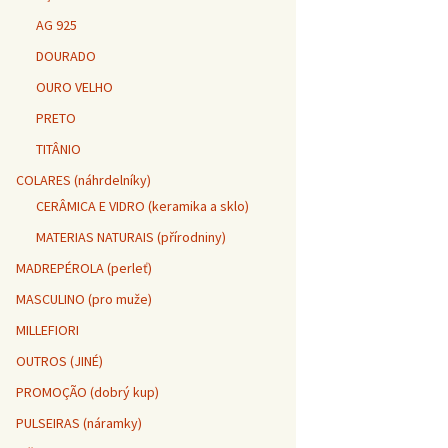
AG 925
DOURADO
OURO VELHO
PRETO
TITÂNIO
COLARES (náhrdelníky)
CERÂMICA E VIDRO (keramika a sklo)
MATERIAS NATURAIS (přírodniny)
MADREPÉROLA (perleť)
MASCULINO (pro muže)
MILLEFIORI
OUTROS (JINÉ)
PROMOÇÃO (dobrý kup)
PULSEIRAS (náramky)