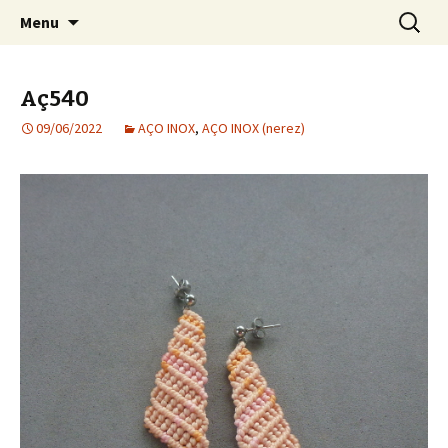
Bijuteria artesanal
Pular para o conteúdo
Pesquis
Jana Bijoux
Menu
por:
Aç540
09/06/2022
AÇO INOX
,
AÇO INOX (nerez)