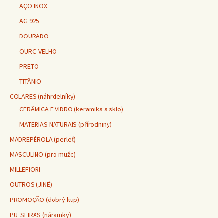
AÇO INOX
AG 925
DOURADO
OURO VELHO
PRETO
TITÂNIO
COLARES (náhrdelníky)
CERÂMICA E VIDRO (keramika a sklo)
MATERIAS NATURAIS (přírodniny)
MADREPÉROLA (perleť)
MASCULINO (pro muže)
MILLEFIORI
OUTROS (JINÉ)
PROMOÇÃO (dobrý kup)
PULSEIRAS (náramky)