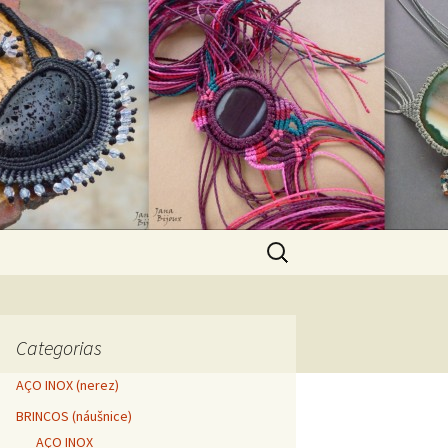
Pesquisar
por:
Categorias
AÇO INOX (nerez)
BRINCOS (náušnice)
AÇO INOX