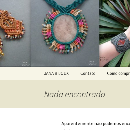
Bijuteria artesanal
Jana Bijou
Pular para o conteúdo
JANA BIJOUX
Contato
Como compr
ABOUT ME
Nada encontrado
O MNĚ
KDE KOUPIT?
Aparentemente não pudemos encon
JAK ZACHÁZET SE
ŠPERKEM ZE SEMÍNEK?