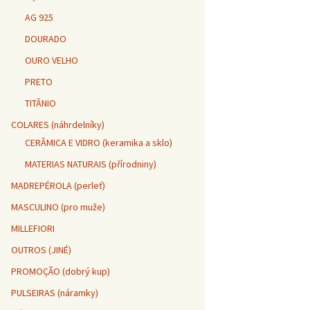
AG 925
DOURADO
OURO VELHO
PRETO
TITÂNIO
COLARES (náhrdelníky)
CERÂMICA E VIDRO (keramika a sklo)
MATERIAS NATURAIS (přírodniny)
MADREPÉROLA (perleť)
MASCULINO (pro muže)
MILLEFIORI
OUTROS (JINÉ)
PROMOÇÃO (dobrý kup)
PULSEIRAS (náramky)