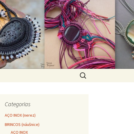
Pesquisar
por:
Categorias
AÇO INOX (nerez)
BRINCOS (náušnice)
AÇO INOX