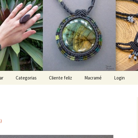
x
ar
Categorias
Cliente feliz
Macramé
Login
.)