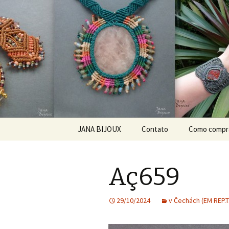
Bijuteria artesanal
Jana Bijou
Pular para o conteúdo
JANA BIJOUX
Contato
Como compr
ABOUT ME
Aç659
O MNĚ
KDE KOUPIT?
29/10/2024
v Čechách (EM REP.T
JAK ZACHÁZET SE
ŠPERKEM ZE SEMÍNEK?