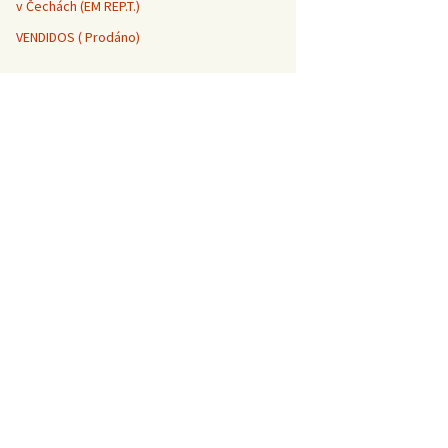
v Čechách (EM REP.T.)
VENDIDOS ( Prodáno)