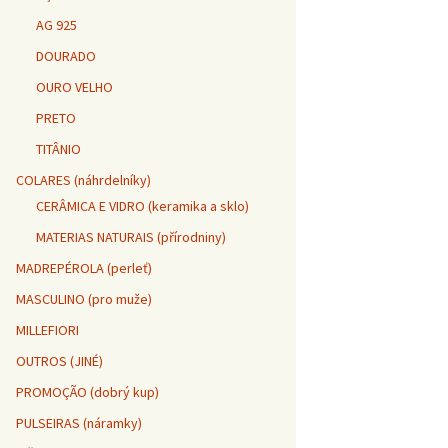
AG 925
DOURADO
OURO VELHO
PRETO
TITÂNIO
COLARES (náhrdelníky)
CERÂMICA E VIDRO (keramika a sklo)
MATERIAS NATURAIS (přírodniny)
MADREPÉROLA (perleť)
MASCULINO (pro muže)
MILLEFIORI
OUTROS (JINÉ)
PROMOÇÃO (dobrý kup)
PULSEIRAS (náramky)